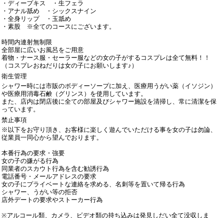
・ディープキス ・生フェラ
・アナル舐め ・シックスナイン
・全身リップ ・玉舐め
・素股 ※全てのコースにございます。
時間内連射無制限
全部屋に広いお風呂をご用意
着物・ナース服・セーラー服などの女の子がするコスプレは全て無料！！
（コスプレおねだりは女の子にお願いします♪）
衛生管理
シャワー時には市販のボディーソープに加え、医療用うがい薬（イソジン）
や医療用消毒石鹸（グリンス）を使用しています。
また、店内は閉店後に全ての部屋及びシャワー施設を清掃し、常に清潔を保
っています。
禁止事項
※以下をお守り頂き、お客様に楽しく遊んでいただける事を女の子は勿論、
従業員一同心から望んでおります。
本番行為の要求・強要
女の子の嫌がる行為
同業者のスカウト行為を含む勧誘行為
電話番号・メールアドレスの要求
女の子にプライベートな連絡を求める、名刺等を置いて帰る行為
シャワー、うがい等の拒否
店外デートの要求やストーカー行為
※アルコール類、カメラ、ビデオ類の持ち込みは発見しだい全て没収しま